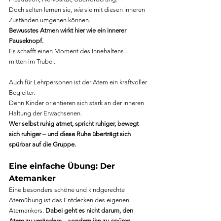
Doch selten lernen sie, 
wie
 sie mit diesen inneren 
Zuständen umgehen können.
Bewusstes Atmen wirkt hier wie ein innerer 
Pauseknopf. 
Es schafft einen Moment des Innehaltens – 
mitten im Trubel.
Auch für Lehrpersonen ist der Atem ein kraftvoller 
Begleiter.
Denn Kinder orientieren sich stark an der inneren 
Haltung der Erwachsenen.
Wer selbst ruhig atmet, spricht ruhiger, bewegt 
sich ruhiger – und diese Ruhe überträgt sich 
spürbar auf die Gruppe.
Eine einfache Übung: Der 
Atemanker
Eine besonders schöne und kindgerechte 
Atemübung ist das Entdecken des eigenen 
Atemankers. 
Dabei geht es nicht darum, den 
Atem zu verändern – sondern ihn zu 
spüren
.