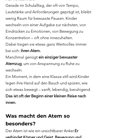
Gerade im Schulalltag, der oft von Tempo, 
Lautstärke und Anforderungen geprägt ist, bleibt 
wenig Raum für bewusste Pausen. Kinder 
wechseln von einer Aufgabe zur nächsten, von 
Eindrücken zu Emotionen, von Bewegung zu 
Konzentration – oft ohne innezuhalten. 
Dabei tragen sie etwas ganz Wertvolles immer 
bei sich:
 ihren Atem.
Manchmal genügt 
ein einziger bewusster 
Atemzug
, um von Anspannung zu Ruhe zu 
wechseln.
Ein Moment, in dem eine Klasse still 
wird.Kinder
legen ihre Hand auf den Bauch und spüren, wie 
sich etwas bewegt – sanft, lebendig, beruhigend. 
Das ist oft der Beginn einer kleinen Reise nach 
innen.
Was macht den Atem so 
besonders?
Der Atem ist wie ein unsichtbarer 
Anker.
Er
verbindet Körper und Geist, Bewegung und 