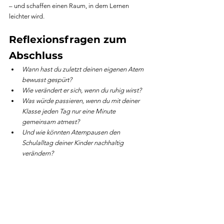
– und schaffen einen Raum, in dem Lernen 
leichter wird.
Reflexionsfragen zum 
Abschluss
Wann hast du zuletzt deinen eigenen Atem 
bewusst gespürt?
Wie verändert er sich, wenn du ruhig wirst?
Was würde passieren, wenn du mit deiner 
Klasse jeden Tag nur eine Minute 
gemeinsam atmest?
Und wie könnten Atempausen den 
Schulalltag deiner Kinder nachhaltig 
verändern?
Mehr Atem im Schulalltag – 
Monatspaket „Atem“
Wenn du solche Übungen, Anleitungen und 
Impulse regelmäßig nutzen möchtest, findest du 
sie im 
Monatsabo für Lehrpersonen von Mindful 