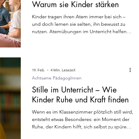
Warum sie Kinder stärken
Kinder tragen ihren Atem immer bei sich –
und doch lernen sie selten, ihn bewusst zu
nutzen. Atemübungen im Unterricht helfen
Kindern, zur Ruhe zu kommen, Gefühle zu
regulieren und neue Kraft zu spüren.
19. Feb.
4 Min. Lesezeit
Achtsame PädagogInnen
Stille im Unterricht – Wie
Kinder Ruhe und Kraft finden
Wenn es im Klassenzimmer plötzlich still wird,
entsteht etwas Besonderes: ein Moment der
Ruhe, der Kindern hilft, sich selbst zu spüren
und Kraft zu schöpfen. In diesem Artikel