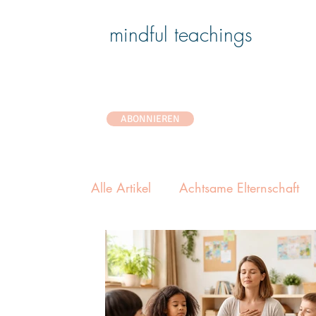
mindful teachings
ABONNIEREN
Alle Artikel
Achtsame Elternschaft
Achtsames Zuhause
Die Wissen
Selbstfürsorge für PädagogInnen