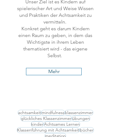
Unser Ziel ist es Kindern auf
spielerischer Art und Weise Wissen
und Praktiken der Achtsamkeit zu
vermitteln.
Konkret geht es darum Kindern
einen Raum zu geben, in dem das
Wichtigste in ihrem Leben
thematisiert wird - das eigene
Selbst.
Mehr
Tag Cloud
achtsamkeit
mindfulness
klassenzimmer
glückliches Klassenzimmer
übungen
kinder
Achtsames Lernen
Klassenführung mit Achtsamkeit
bücher
meditation